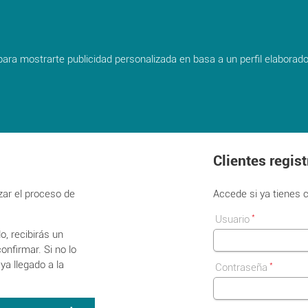
shopping_cart
 para mostrarte publicidad personalizada en basa a un perfil elaborad
Inicia sesión o crea una nueva cuenta
Clientes regis
zar el proceso de
Accede si ya tienes 
*
Usuario
o, recibirás un
onfirmar. Si no lo
ya llegado a la
*
Contraseña