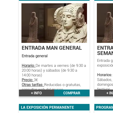
ENTRADA MAN GENERAL
ENTRA
SEMA
Entrada general
Entrada gr
exposici
Horario:
De martes a viernes (de 9:30 a
20:00 horas) y sábados (de 9:30 a
Horarios:
14:00 horas)
Sábados, 
Precio:
3€
domingos,
Otras tarifas:
Reducidas o gratuitas,
festivos
consultar web del museo
+ INFO
COMPRAR
+ I
LA EXPOSICIÓN PERMANENTE
PROGRAM