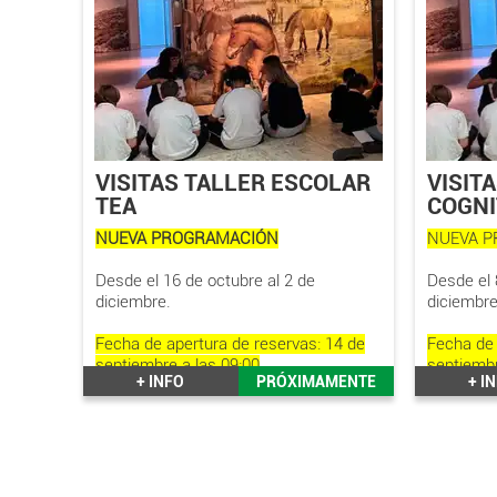
Tercera Edad (CEATE)
Reserva para visitas en grupos
Todos los grupos deben ir
acompañados de un responsable o
guía.
VISITAS TALLER ESCOLAR
VISIT
TEA
COGNI
NUEVA PROGRAMACIÓN
N
UEVA 
Desde el 16 de octubre al 2 de
Desde el 
diciembre.
diciembre
Fecha de apertura de reservas: 14 de
Fecha de 
septiembre a las 09:00
septiembr
+ INFO
PRÓXIMAMENTE
+ I