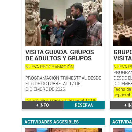
VISITA GUIADA. GRUPOS
GRUPO
DE ADULTOS Y GRUPOS
VISIT
ESCOLARES
NUEVA PROGRAMACIÓN
NUEVA 
PROGRAM
PROGRAMACIÓN TRIMESTRAL DESDE
DESDE EL
EL 6 DE OCTUBRE AL 17 DE
DICIEMB
DICIEMBRE DE 2026.
Fecha de 
septiembr
Disponible su reserva desde el 14 DE
+ INFO
RESERVA
+ I
SEPTIEMBRE DE 2026 a las 09:00h
Visitas a cargo del equipo de
ACTIVIDADES ACCESIBLES
ACTIVIDA
voluntarios culturales de la
Confederación Española de Aulas de la