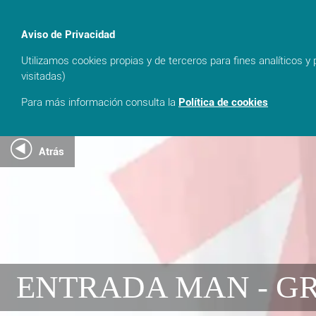
Aviso de Privacidad
event_busy
Utilizamos cookies propias y de terceros para fines analíticos y
Cancelar reserva
visitadas)
Para más información consulta la
Política de cookies
Atrás
ENTRADA MAN - GR