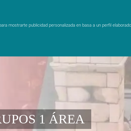
shopping_cart
 para mostrarte publicidad personalizada en basa a un perfil elaborad
UPOS 1 ÁREA